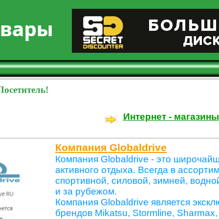
Посетитель!
Интернет - магазины
Компания Globaldrive
Компания Globaldrive - это широчай
активного отдыха. Всегда в ассорт
спортивной, силовой, зимней, водно
и за рубежом.
Компания Globaldrive является экс
брендов Mikatsu, Stormline, Sharmax, 